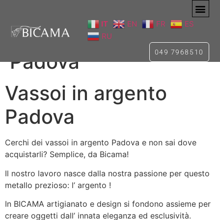
IT
EN
FR
ES
Vassoi in argento
RU
049 7968510
Padova
Vassoi in argento
Padova
Cerchi dei vassoi in argento Padova e non sai dove
acquistarli? Semplice, da Bicama!
Il nostro lavoro nasce dalla nostra passione per questo
metallo prezioso: l’ argento !
In BICAMA artigianato e design si fondono assieme per
creare oggetti dall’ innata eleganza ed esclusività.