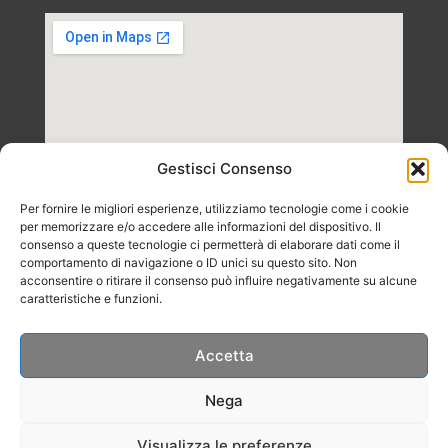
Gestisci Consenso
Per fornire le migliori esperienze, utilizziamo tecnologie come i cookie
per memorizzare e/o accedere alle informazioni del dispositivo. Il
consenso a queste tecnologie ci permetterà di elaborare dati come il
comportamento di navigazione o ID unici su questo sito. Non
acconsentire o ritirare il consenso può influire negativamente su alcune
caratteristiche e funzioni.
Accetta
Nega
Copyright 2026 – BICAMA di Bilato Filippo – Via Bragni 93/E,
Visualizza le preferenze