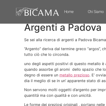
Argenti a Padova
Home
Chi Siamo
Argenti a Padova
Se sei alla ricerca di argenti a Padova Bicama 
“Argento” deriva dal termine greco “argos”, che
tutto ciò che lo circonda.
uno degli aspetti positivi di questo metallo 
quando assorbe gli aromi dello spazio che lo 
degno di essere un
metallo prezioso
. E’ ovvi
dia il meglio di se in un’ apparente stato di 
Non servono molti oggetti d’argento per imp
quantità
ma con
qualità
e con
unicità
.
Le forme dei preziosi originali , portano nell