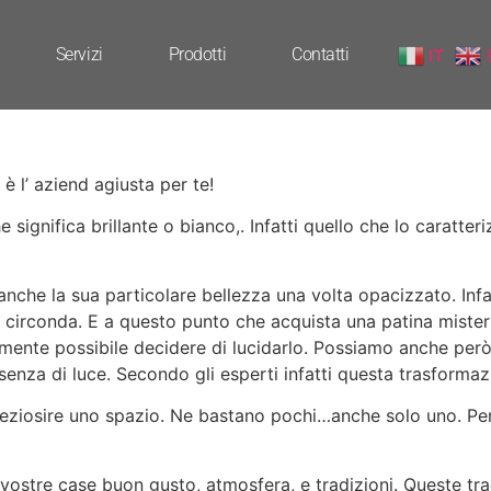
Servizi
Prodotti
Contatti
IT
è l’ aziend agiusta per te!
 significa brillante o bianco,. Infatti quello che lo caratter
è anche la sua particolare bellezza una volta opacizzato. In
circonda. E a questo punto che acquista una patina misteri
amente possibile decidere di lucidarlo. Possiamo anche però
assenza di luce. Secondo gli esperti infatti questa trasforma
reziosire uno spazio. Ne bastano pochi…anche solo uno. Pe
e vostre case buon gusto, atmosfera, e tradizioni. Queste tr