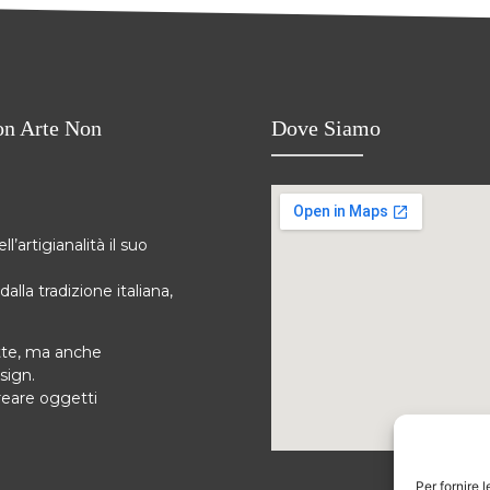
on Arte Non
Dove Siamo
l’artigianalità il suo
alla tradizione italiana,
atte, ma anche
sign.
reare oggetti
Per fornire 