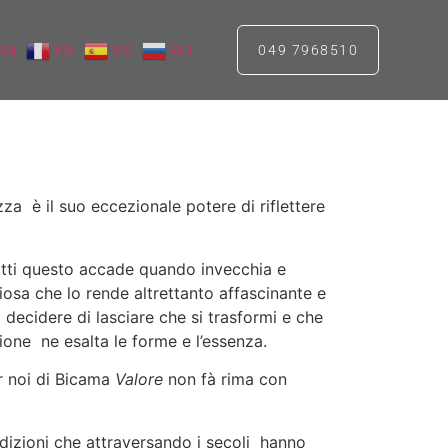
EN
FR
ES
RU
049 7968510
izza è il suo eccezionale potere di riflettere
fatti questo accade quando invecchia e
osa che lo rende altrettanto affascinante e
 decidere di lasciare che si trasformi e che
zione ne esalta le forme e l’essenza.
r noi di Bicama
Valore
non fà rima con
adizioni che attraversando i secoli hanno